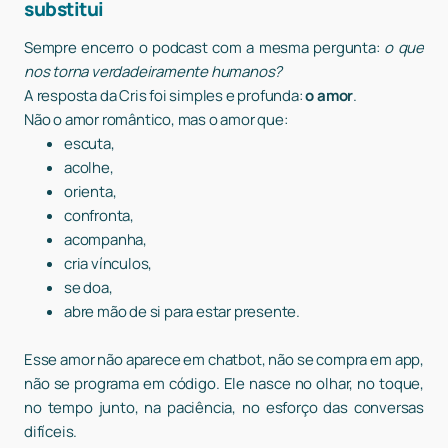
substitui
Sempre encerro o podcast com a mesma pergunta:
o que
nos torna verdadeiramente humanos?
A resposta da Cris foi simples e profunda:
o amor
.
Não o amor romântico, mas o amor que:
escuta,
acolhe,
orienta,
confronta,
acompanha,
cria vínculos,
se doa,
abre mão de si para estar presente.
Esse amor não aparece em chatbot, não se compra em app,
não se programa em código. Ele nasce no olhar, no toque,
no tempo junto, na paciência, no esforço das conversas
difíceis.