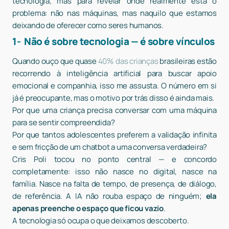
tecnologia, mas para revelar onde realmente está o
problema: não nas máquinas, mas naquilo que estamos
deixando de oferecer como seres humanos.
1- Não é sobre tecnologia — é sobre vínculos
Quando ouço que quase
40% das crianças
brasileiras estão
recorrendo à inteligência artificial para buscar apoio
emocional e companhia, isso me assusta. O número em si
já é preocupante, mas o motivo por trás disso é ainda mais.
Por que uma criança precisa conversar com uma máquina
para se sentir compreendida?
Por que tantos adolescentes preferem a validação infinita
e sem fricção de um chatbot a uma conversa verdadeira?
Cris Poli tocou no ponto central — e concordo
completamente: isso não nasce no digital, nasce na
família. Nasce na falta de tempo, de presença, de diálogo,
de referência. A IA não rouba espaço de ninguém;
ela
apenas preenche o espaço que ficou vazio
.
A tecnologia só ocupa o que deixamos descoberto.